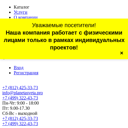
Каталог
Услуги
О компании
Оплата
Уважаемые посетители!
Доставка
Наша компания работает с физическими
Статьи
Контакты
лицами только в рамках индивидуальных
Отзывы
проектов!
×
г. Санкт-Петербург, проспект Обуховской Обороны, 70, корп.
4
Вход
Регистрация
+7 (812) 425-33-73
info@planetasveta.pro
+7 (499) 322-43-73
Пн-Чт: 9:00 - 18:00
Пт: 9.00-17.30
Сб-Вс - выходной
+7 (812) 425-33-73
+7 (499) 322-43-73