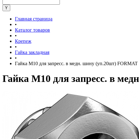
Главная страница
•
Каталог товаров
•
Крепеж
•
Гайка закладная
•
Гайка М10 для запресс. в медн. шину (уп.20шт) FORM
Гайка М10 для запресс. в м