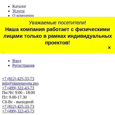
Каталог
Услуги
О компании
Оплата
Уважаемые посетители!
Доставка
Наша компания работает с физическими
Статьи
Контакты
лицами только в рамках индивидуальных
Отзывы
проектов!
×
г. Санкт-Петербург, проспект Обуховской Обороны, 70, корп.
4
Вход
Регистрация
+7 (812) 425-33-73
info@planetasveta.pro
+7 (499) 322-43-73
Пн-Чт: 9:00 - 18:00
Пт: 9.00-17.30
Сб-Вс - выходной
+7 (812) 425-33-73
+7 (499) 322-43-73