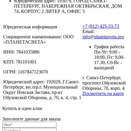
Юридический адрес:
193079, ГОРОД САНКТ-
ПЕТЕРБУРГ, НАБЕРЕЖНАЯ ОКТЯБРЬСКАЯ, ДОМ
74, КОРПУС 2 ЛИТЕР А, ОФИС 5
+7 (812) 425-33-73
Юридическая информация
Email:
Сокращенное наименование:
ООО
info@planetasveta.pro
«ПЛАНЕТАСВЕТА»
График работы
ИНН:
7841035886
Пн-Чт: 9:00 -
18:00, Пт: 9.00-
КПП:
781101001
17.30, Сб-Вс -
выходной
ОГРН:
1167847123070
г. Санкт-Петербург,
Юридический адрес:
192029, Г.Санкт-
проспект Обуховской
Петербург, вн.тер.г. Муниципальный
Обороны, 70, корп. 4
Округ Невская Застава, пр-кт
Посмотреть на карте
Обуховской Обороны, д. 70, к. 4, стр. 1
Купить в один клик
Заполните данные для заказа