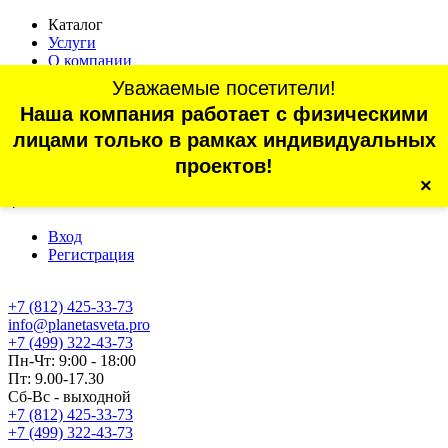
Каталог
Услуги
О компании
Оплата
Уважаемые посетители!
Доставка
Наша компания работает с физическими
Статьи
Контакты
лицами только в рамках индивидуальных
Отзывы
проектов!
×
г. Санкт-Петербург, проспект Обуховской Обороны, 70, корп.
4
Вход
Регистрация
+7 (812) 425-33-73
info@planetasveta.pro
+7 (499) 322-43-73
Пн-Чт: 9:00 - 18:00
Пт: 9.00-17.30
Сб-Вс - выходной
+7 (812) 425-33-73
+7 (499) 322-43-73