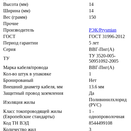
Высота (мм)
14
Ширина (мм)
14
Вес (грамм)
150
Прочие
Производитель
РЭК/Prysmian
ГОСТ
ГОСТ 31996-2012
Период гарантии
5 лет
Серия
ВВГ-Пнг(А)
ТУ 3520-005-
ТУ
50951092-2005
Марка кабеля/провода
ВВГ-Пнг(A)
Кол-во штук в упаковке
1
Бронированый
Нет
Внешний диаметр кабеля, мм
13.6 мм
Защитный провод заземления
Да
Поливинилхлорид
Изоляция жилы
(PVC)
Класс токопроводящей жилы
1 -
(Европейские стандарты)
однопроволочная
Код ТН ВЭД
8544499108
Количество жил
3