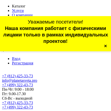
Каталог
Услуги
О компании
Оплата
Уважаемые посетители!
Доставка
Наша компания работает с физическими
Статьи
Контакты
лицами только в рамках индивидуальных
Отзывы
проектов!
×
г. Санкт-Петербург, проспект Обуховской Обороны, 70, корп.
4
Вход
Регистрация
+7 (812) 425-33-73
info@planetasveta.pro
+7 (499) 322-43-73
Пн-Чт: 9:00 - 18:00
Пт: 9.00-17.30
Сб-Вс - выходной
+7 (812) 425-33-73
+7 (499) 322-43-73