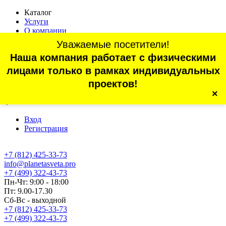
Каталог
Услуги
О компании
Оплата
Уважаемые посетители!
Доставка
Наша компания работает с физическими
Статьи
Контакты
лицами только в рамках индивидуальных
Отзывы
проектов!
×
г. Санкт-Петербург, проспект Обуховской Обороны, 70, корп.
4
Вход
Регистрация
+7 (812) 425-33-73
info@planetasveta.pro
+7 (499) 322-43-73
Пн-Чт: 9:00 - 18:00
Пт: 9.00-17.30
Сб-Вс - выходной
+7 (812) 425-33-73
+7 (499) 322-43-73