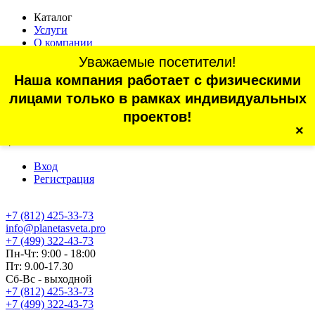
Каталог
Услуги
О компании
Оплата
Уважаемые посетители!
Доставка
Наша компания работает с физическими
Статьи
Контакты
лицами только в рамках индивидуальных
Отзывы
проектов!
×
г. Санкт-Петербург, проспект Обуховской Обороны, 70, корп.
4
Вход
Регистрация
+7 (812) 425-33-73
info@planetasveta.pro
+7 (499) 322-43-73
Пн-Чт: 9:00 - 18:00
Пт: 9.00-17.30
Сб-Вс - выходной
+7 (812) 425-33-73
+7 (499) 322-43-73