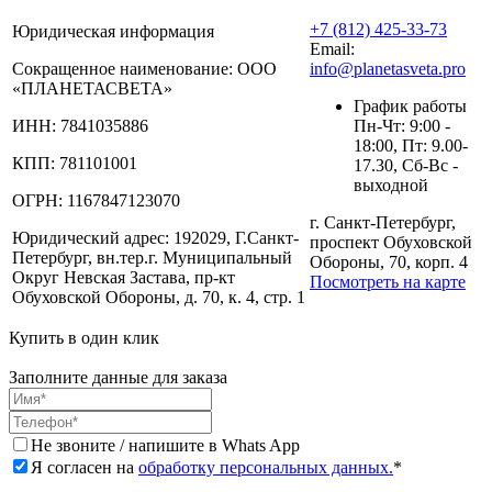
+7 (812) 425-33-73
Юридическая информация
Email:
Сокращенное наименование:
ООО
info@planetasveta.pro
«ПЛАНЕТАСВЕТА»
График работы
ИНН:
7841035886
Пн-Чт: 9:00 -
18:00, Пт: 9.00-
КПП:
781101001
17.30, Сб-Вс -
выходной
ОГРН:
1167847123070
г. Санкт-Петербург,
Юридический адрес:
192029, Г.Санкт-
проспект Обуховской
Петербург, вн.тер.г. Муниципальный
Обороны, 70, корп. 4
Округ Невская Застава, пр-кт
Посмотреть на карте
Обуховской Обороны, д. 70, к. 4, стр. 1
Купить в один клик
Заполните данные для заказа
Не звоните / напишите в Whats App
Я согласен на
обработку персональных данных.
*