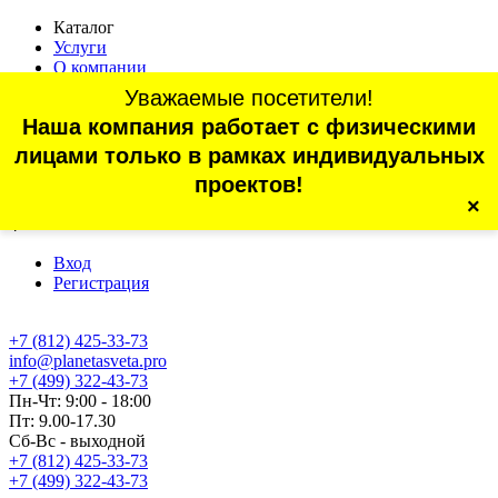
Каталог
Услуги
О компании
Оплата
Уважаемые посетители!
Доставка
Наша компания работает с физическими
Статьи
Контакты
лицами только в рамках индивидуальных
Отзывы
проектов!
×
г. Санкт-Петербург, проспект Обуховской Обороны, 70, корп.
4
Вход
Регистрация
+7 (812) 425-33-73
info@planetasveta.pro
+7 (499) 322-43-73
Пн-Чт: 9:00 - 18:00
Пт: 9.00-17.30
Сб-Вс - выходной
+7 (812) 425-33-73
+7 (499) 322-43-73