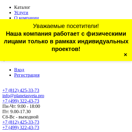
Каталог
Услуги
О компании
Оплата
Уважаемые посетители!
Доставка
Наша компания работает с физическими
Статьи
Контакты
лицами только в рамках индивидуальных
Отзывы
проектов!
×
г. Санкт-Петербург, проспект Обуховской Обороны, 70, корп.
4
Вход
Регистрация
+7 (812) 425-33-73
info@planetasveta.pro
+7 (499) 322-43-73
Пн-Чт: 9:00 - 18:00
Пт: 9.00-17.30
Сб-Вс - выходной
+7 (812) 425-33-73
+7 (499) 322-43-73