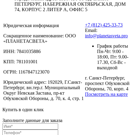
ПЕТЕРБУРГ, НАБЕРЕЖНАЯ ОКТЯБРЬСКАЯ, ДОМ
74, КОРПУС 2 ЛИТЕР А, ОФИС 5
+7 (812) 425-33-73
Юридическая информация
Email:
Сокращенное наименование:
ООО
info@planetasveta.pro
«ПЛАНЕТАСВЕТА»
График работы
ИНН:
7841035886
Пн-Чт: 9:00 -
18:00, Пт: 9.00-
КПП:
781101001
17.30, Сб-Вс -
выходной
ОГРН:
1167847123070
г. Санкт-Петербург,
Юридический адрес:
192029, Г.Санкт-
проспект Обуховской
Петербург, вн.тер.г. Муниципальный
Обороны, 70, корп. 4
Округ Невская Застава, пр-кт
Посмотреть на карте
Обуховской Обороны, д. 70, к. 4, стр. 1
Купить в один клик
Заполните данные для заказа