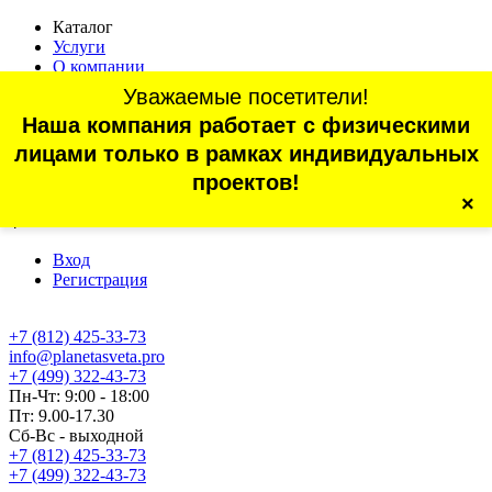
Каталог
Услуги
О компании
Оплата
Уважаемые посетители!
Доставка
Наша компания работает с физическими
Статьи
Контакты
лицами только в рамках индивидуальных
Отзывы
проектов!
×
г. Санкт-Петербург, проспект Обуховской Обороны, 70, корп.
4
Вход
Регистрация
+7 (812) 425-33-73
info@planetasveta.pro
+7 (499) 322-43-73
Пн-Чт: 9:00 - 18:00
Пт: 9.00-17.30
Сб-Вс - выходной
+7 (812) 425-33-73
+7 (499) 322-43-73