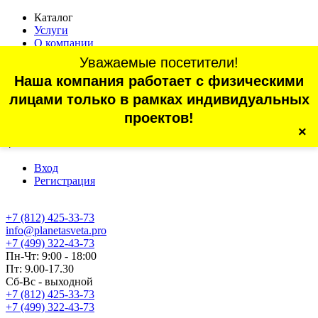
Каталог
Услуги
О компании
Оплата
Уважаемые посетители!
Доставка
Наша компания работает с физическими
Статьи
Контакты
лицами только в рамках индивидуальных
Отзывы
проектов!
×
г. Санкт-Петербург, проспект Обуховской Обороны, 70, корп.
4
Вход
Регистрация
+7 (812) 425-33-73
info@planetasveta.pro
+7 (499) 322-43-73
Пн-Чт: 9:00 - 18:00
Пт: 9.00-17.30
Сб-Вс - выходной
+7 (812) 425-33-73
+7 (499) 322-43-73