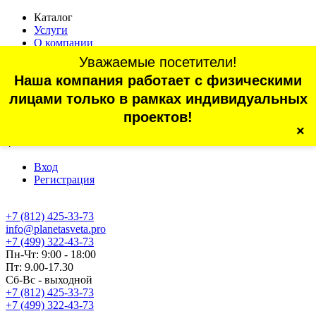
Каталог
Услуги
О компании
Оплата
Уважаемые посетители!
Доставка
Наша компания работает с физическими
Статьи
Контакты
лицами только в рамках индивидуальных
Отзывы
проектов!
×
г. Санкт-Петербург, проспект Обуховской Обороны, 70, корп.
4
Вход
Регистрация
+7 (812) 425-33-73
info@planetasveta.pro
+7 (499) 322-43-73
Пн-Чт: 9:00 - 18:00
Пт: 9.00-17.30
Сб-Вс - выходной
+7 (812) 425-33-73
+7 (499) 322-43-73