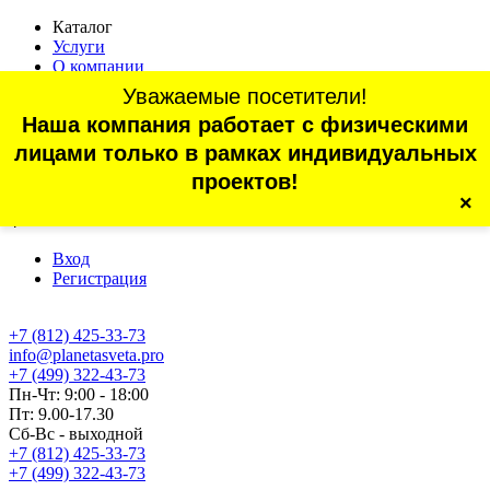
Каталог
Услуги
О компании
Оплата
Уважаемые посетители!
Доставка
Наша компания работает с физическими
Статьи
Контакты
лицами только в рамках индивидуальных
Отзывы
проектов!
×
г. Санкт-Петербург, проспект Обуховской Обороны, 70, корп.
4
Вход
Регистрация
+7 (812) 425-33-73
info@planetasveta.pro
+7 (499) 322-43-73
Пн-Чт: 9:00 - 18:00
Пт: 9.00-17.30
Сб-Вс - выходной
+7 (812) 425-33-73
+7 (499) 322-43-73