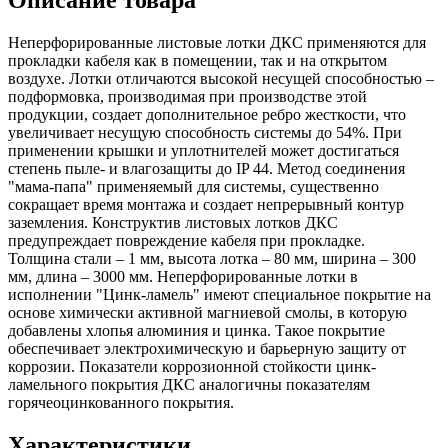
Неперфорированные листовые лотки ДКС применяются для
прокладки кабеля как в помещении, так и на открытом
воздухе. Лотки отличаются высокой несущей способностью –
подформовка, производимая при производстве этой
продукции, создает дополнительное ребро жесткости, что
увеличивает несущую способность системы до 54%. При
применении крышки и уплотнителей может достигаться
степень пыле- и влагозащиты до IP 44. Метод соединения
"мама-папа" применяемый для системы, существенно
сокращает время монтажа и создает непрерывный контур
заземления. Конструктив листовых лотков ДКС
предупреждает повреждение кабеля при прокладке.
Толщина стали – 1 мм, высота лотка – 80 мм, ширина – 300
мм, длина – 3000 мм. Неперфорированные лотки в
исполнении "Цинк-ламель" имеют специальное покрытие на
основе химически активной магниевой смолы, в которую
добавлены хлопья алюминия и цинка. Такое покрытие
обеспечивает электрохимическую и барьерную защиту от
коррозии. Показатели коррозионной стойкости цинк-
ламельного покрытия ДКС аналогичны показателям
горячеоцинкованного покрытия.
Характеристики