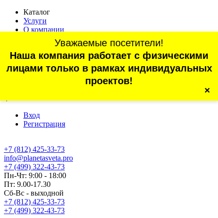
Каталог
Услуги
О компании
Оплата
Уважаемые посетители!
Доставка
Наша компания работает с физическими
Статьи
Контакты
лицами только в рамках индивидуальных
Отзывы
проектов!
×
г. Санкт-Петербург, проспект Обуховской Обороны, 70, корп.
4
Вход
Регистрация
+7 (812) 425-33-73
info@planetasveta.pro
+7 (499) 322-43-73
Пн-Чт: 9:00 - 18:00
Пт: 9.00-17.30
Сб-Вс - выходной
+7 (812) 425-33-73
+7 (499) 322-43-73