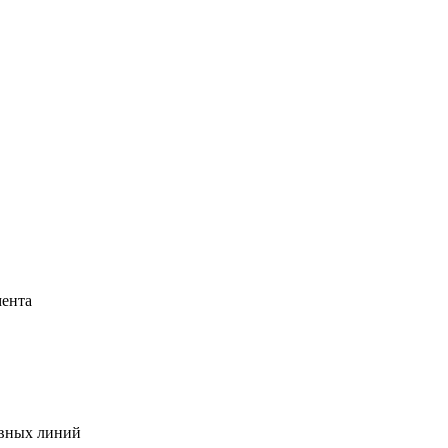
мента
ывных линий