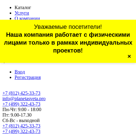
Каталог
Услуги
О компании
Оплата
Уважаемые посетители!
Доставка
Наша компания работает с физическими
Статьи
Контакты
лицами только в рамках индивидуальных
Отзывы
проектов!
×
г. Санкт-Петербург, проспект Обуховской Обороны, 70, корп.
4
Вход
Регистрация
+7 (812) 425-33-73
info@planetasveta.pro
+7 (499) 322-43-73
Пн-Чт: 9:00 - 18:00
Пт: 9.00-17.30
Сб-Вс - выходной
+7 (812) 425-33-73
+7 (499) 322-43-73