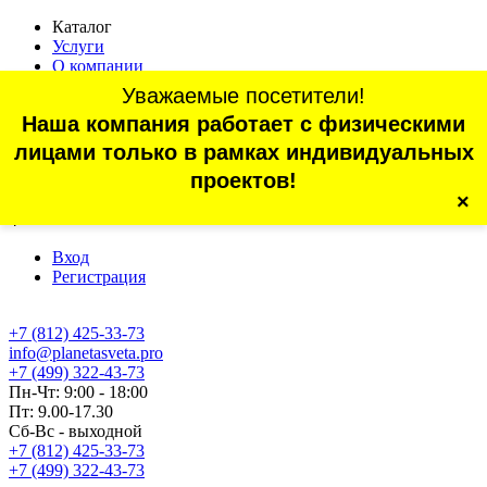
Каталог
Услуги
О компании
Оплата
Уважаемые посетители!
Доставка
Наша компания работает с физическими
Статьи
Контакты
лицами только в рамках индивидуальных
Отзывы
проектов!
×
г. Санкт-Петербург, проспект Обуховской Обороны, 70, корп.
4
Вход
Регистрация
+7 (812) 425-33-73
info@planetasveta.pro
+7 (499) 322-43-73
Пн-Чт: 9:00 - 18:00
Пт: 9.00-17.30
Сб-Вс - выходной
+7 (812) 425-33-73
+7 (499) 322-43-73