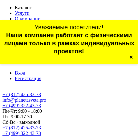
Каталог
Услуги
О компании
Оплата
Уважаемые посетители!
Доставка
Наша компания работает с физическими
Статьи
Контакты
лицами только в рамках индивидуальных
Отзывы
проектов!
×
г. Санкт-Петербург, проспект Обуховской Обороны, 70, корп.
4
Вход
Регистрация
+7 (812) 425-33-73
info@planetasveta.pro
+7 (499) 322-43-73
Пн-Чт: 9:00 - 18:00
Пт: 9.00-17.30
Сб-Вс - выходной
+7 (812) 425-33-73
+7 (499) 322-43-73