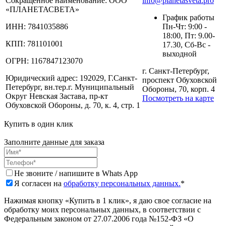
Сокращенное наименование:
ООО
info@planetasveta.pro
«ПЛАНЕТАСВЕТА»
График работы
ИНН:
7841035886
Пн-Чт: 9:00 -
18:00, Пт: 9.00-
КПП:
781101001
17.30, Сб-Вс -
выходной
ОГРН:
1167847123070
г. Санкт-Петербург,
Юридический адрес:
192029, Г.Санкт-
проспект Обуховской
Петербург, вн.тер.г. Муниципальный
Обороны, 70, корп. 4
Округ Невская Застава, пр-кт
Посмотреть на карте
Обуховской Обороны, д. 70, к. 4, стр. 1
Купить в один клик
Заполните данные для заказа
Не звоните / напишите в Whats App
Я согласен на
обработку персональных данных.
*
Нажимая кнопку «Купить в 1 клик», я даю свое согласие на
обработку моих персональных данных, в соответствии с
Федеральным законом от 27.07.2006 года №152-ФЗ «О