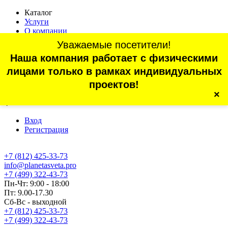
Каталог
Услуги
О компании
Оплата
Уважаемые посетители!
Доставка
Наша компания работает с физическими
Статьи
Контакты
лицами только в рамках индивидуальных
Отзывы
проектов!
×
г. Санкт-Петербург, проспект Обуховской Обороны, 70, корп.
4
Вход
Регистрация
+7 (812) 425-33-73
info@planetasveta.pro
+7 (499) 322-43-73
Пн-Чт: 9:00 - 18:00
Пт: 9.00-17.30
Сб-Вс - выходной
+7 (812) 425-33-73
+7 (499) 322-43-73