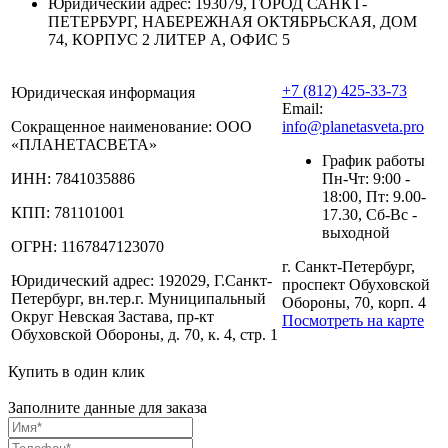
Юридический адрес:
193079, ГОРОД САНКТ-
ПЕТЕРБУРГ, НАБЕРЕЖНАЯ ОКТЯБРЬСКАЯ, ДОМ
74, КОРПУС 2 ЛИТЕР А, ОФИС 5
+7 (812) 425-33-73
Юридическая информация
Email:
Сокращенное наименование:
ООО
info@planetasveta.pro
«ПЛАНЕТАСВЕТА»
График работы
ИНН:
7841035886
Пн-Чт: 9:00 -
18:00, Пт: 9.00-
КПП:
781101001
17.30, Сб-Вс -
выходной
ОГРН:
1167847123070
г. Санкт-Петербург,
Юридический адрес:
192029, Г.Санкт-
проспект Обуховской
Петербург, вн.тер.г. Муниципальный
Обороны, 70, корп. 4
Округ Невская Застава, пр-кт
Посмотреть на карте
Обуховской Обороны, д. 70, к. 4, стр. 1
Купить в один клик
Заполните данные для заказа