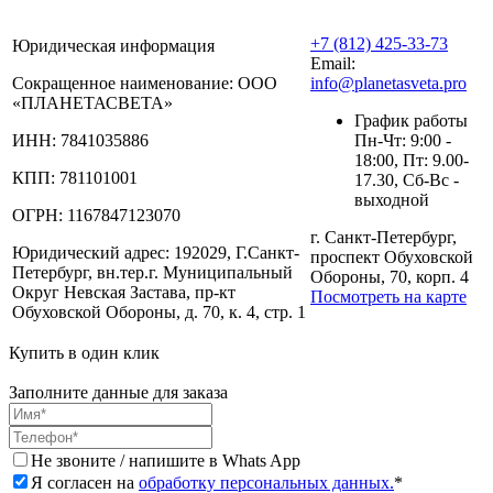
+7 (812) 425-33-73
Юридическая информация
Email:
Сокращенное наименование:
ООО
info@planetasveta.pro
«ПЛАНЕТАСВЕТА»
График работы
ИНН:
7841035886
Пн-Чт: 9:00 -
18:00, Пт: 9.00-
КПП:
781101001
17.30, Сб-Вс -
выходной
ОГРН:
1167847123070
г. Санкт-Петербург,
Юридический адрес:
192029, Г.Санкт-
проспект Обуховской
Петербург, вн.тер.г. Муниципальный
Обороны, 70, корп. 4
Округ Невская Застава, пр-кт
Посмотреть на карте
Обуховской Обороны, д. 70, к. 4, стр. 1
Купить в один клик
Заполните данные для заказа
Не звоните / напишите в Whats App
Я согласен на
обработку персональных данных.
*