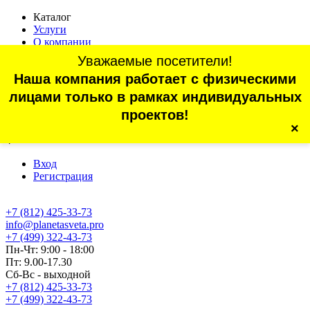
Каталог
Услуги
О компании
Оплата
Уважаемые посетители!
Доставка
Наша компания работает с физическими
Статьи
Контакты
лицами только в рамках индивидуальных
Отзывы
проектов!
×
г. Санкт-Петербург, проспект Обуховской Обороны, 70, корп.
4
Вход
Регистрация
+7 (812) 425-33-73
info@planetasveta.pro
+7 (499) 322-43-73
Пн-Чт: 9:00 - 18:00
Пт: 9.00-17.30
Сб-Вс - выходной
+7 (812) 425-33-73
+7 (499) 322-43-73