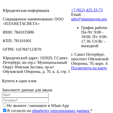
+7 (812) 425-33-73
Юридическая информация
Email:
Сокращенное наименование:
ООО
info@planetasveta.pro
«ПЛАНЕТАСВЕТА»
График работы
ИНН:
7841035886
Пн-Чт: 9:00 -
18:00, Пт: 9.00-
КПП:
781101001
17.30, Сб-Вс -
выходной
ОГРН:
1167847123070
г. Санкт-Петербург,
Юридический адрес:
192029, Г.Санкт-
проспект Обуховской
Петербург, вн.тер.г. Муниципальный
Обороны, 70, корп. 4
Округ Невская Застава, пр-кт
Посмотреть на карте
Обуховской Обороны, д. 70, к. 4, стр. 1
Купить в один клик
Заполните данные для заказа
Не звоните / напишите в Whats App
Я согласен на
обработку персональных данных.
*