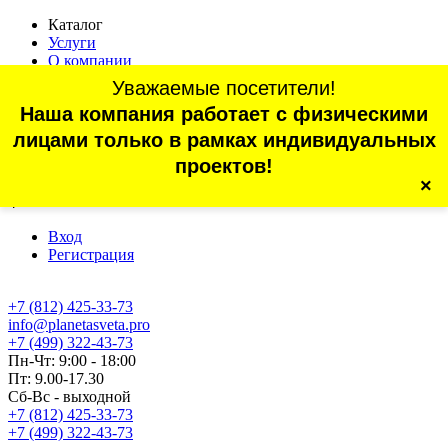
Каталог
Услуги
О компании
Оплата
Уважаемые посетители!
Доставка
Наша компания работает с физическими
Статьи
Контакты
лицами только в рамках индивидуальных
Отзывы
проектов!
×
г. Санкт-Петербург, проспект Обуховской Обороны, 70, корп.
4
Вход
Регистрация
+7 (812) 425-33-73
info@planetasveta.pro
+7 (499) 322-43-73
Пн-Чт: 9:00 - 18:00
Пт: 9.00-17.30
Сб-Вс - выходной
+7 (812) 425-33-73
+7 (499) 322-43-73