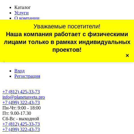
Каталог
Услуги
О компании
Оплата
Уважаемые посетители!
Доставка
Наша компания работает с физическими
Статьи
Контакты
лицами только в рамках индивидуальных
Отзывы
проектов!
×
г. Санкт-Петербург, проспект Обуховской Обороны, 70, корп.
4
Вход
Регистрация
+7 (812) 425-33-73
info@planetasveta.pro
+7 (499) 322-43-73
Пн-Чт: 9:00 - 18:00
Пт: 9.00-17.30
Сб-Вс - выходной
+7 (812) 425-33-73
+7 (499) 322-43-73