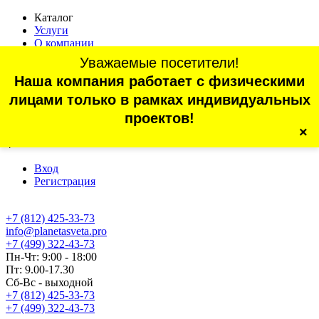
Каталог
Услуги
О компании
Оплата
Уважаемые посетители!
Доставка
Наша компания работает с физическими
Статьи
Контакты
лицами только в рамках индивидуальных
Отзывы
проектов!
×
г. Санкт-Петербург, проспект Обуховской Обороны, 70, корп.
4
Вход
Регистрация
+7 (812) 425-33-73
info@planetasveta.pro
+7 (499) 322-43-73
Пн-Чт: 9:00 - 18:00
Пт: 9.00-17.30
Сб-Вс - выходной
+7 (812) 425-33-73
+7 (499) 322-43-73