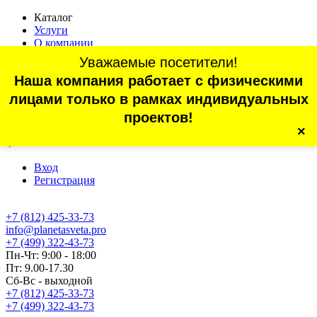
Каталог
Услуги
О компании
Оплата
Уважаемые посетители!
Доставка
Наша компания работает с физическими
Статьи
Контакты
лицами только в рамках индивидуальных
Отзывы
проектов!
×
г. Санкт-Петербург, проспект Обуховской Обороны, 70, корп.
4
Вход
Регистрация
+7 (812) 425-33-73
info@planetasveta.pro
+7 (499) 322-43-73
Пн-Чт: 9:00 - 18:00
Пт: 9.00-17.30
Сб-Вс - выходной
+7 (812) 425-33-73
+7 (499) 322-43-73