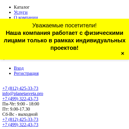
Каталог
Услуги
О компании
Оплата
Уважаемые посетители!
Доставка
Наша компания работает с физическими
Статьи
Контакты
лицами только в рамках индивидуальных
Отзывы
проектов!
×
г. Санкт-Петербург, проспект Обуховской Обороны, 70, корп.
4
Вход
Регистрация
+7 (812) 425-33-73
info@planetasveta.pro
+7 (499) 322-43-73
Пн-Чт: 9:00 - 18:00
Пт: 9.00-17.30
Сб-Вс - выходной
+7 (812) 425-33-73
+7 (499) 322-43-73