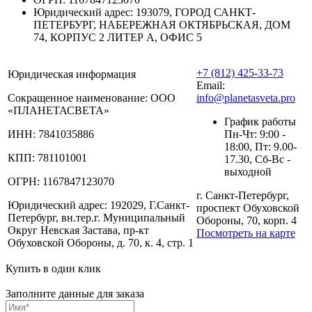
Юридический адрес:
193079, ГОРОД САНКТ-
ПЕТЕРБУРГ, НАБЕРЕЖНАЯ ОКТЯБРЬСКАЯ, ДОМ
74, КОРПУС 2 ЛИТЕР А, ОФИС 5
+7 (812) 425-33-73
Юридическая информация
Email:
Сокращенное наименование:
ООО
info@planetasveta.pro
«ПЛАНЕТАСВЕТА»
График работы
ИНН:
7841035886
Пн-Чт: 9:00 -
18:00, Пт: 9.00-
КПП:
781101001
17.30, Сб-Вс -
выходной
ОГРН:
1167847123070
г. Санкт-Петербург,
Юридический адрес:
192029, Г.Санкт-
проспект Обуховской
Петербург, вн.тер.г. Муниципальный
Обороны, 70, корп. 4
Округ Невская Застава, пр-кт
Посмотреть на карте
Обуховской Обороны, д. 70, к. 4, стр. 1
Купить в один клик
Заполните данные для заказа