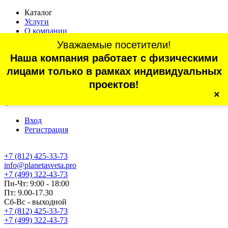
Каталог
Услуги
О компании
Оплата
Уважаемые посетители!
Доставка
Наша компания работает с физическими
Статьи
Контакты
лицами только в рамках индивидуальных
Отзывы
проектов!
×
г. Санкт-Петербург, проспект Обуховской Обороны, 70, корп.
4
Вход
Регистрация
+7 (812) 425-33-73
info@planetasveta.pro
+7 (499) 322-43-73
Пн-Чт: 9:00 - 18:00
Пт: 9.00-17.30
Сб-Вс - выходной
+7 (812) 425-33-73
+7 (499) 322-43-73