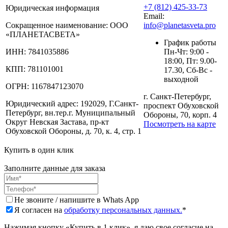
+7 (812) 425-33-73
Юридическая информация
Email:
Сокращенное наименование:
ООО
info@planetasveta.pro
«ПЛАНЕТАСВЕТА»
График работы
ИНН:
7841035886
Пн-Чт: 9:00 -
18:00, Пт: 9.00-
КПП:
781101001
17.30, Сб-Вс -
выходной
ОГРН:
1167847123070
г. Санкт-Петербург,
Юридический адрес:
192029, Г.Санкт-
проспект Обуховской
Петербург, вн.тер.г. Муниципальный
Обороны, 70, корп. 4
Округ Невская Застава, пр-кт
Посмотреть на карте
Обуховской Обороны, д. 70, к. 4, стр. 1
Купить в один клик
Заполните данные для заказа
Не звоните / напишите в Whats App
Я согласен на
обработку персональных данных.
*
Нажимая кнопку «Купить в 1 клик», я даю свое согласие на