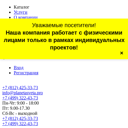
Каталог
Услуги
О компании
Оплата
Уважаемые посетители!
Доставка
Наша компания работает с физическими
Статьи
Контакты
лицами только в рамках индивидуальных
Отзывы
проектов!
×
г. Санкт-Петербург, проспект Обуховской Обороны, 70, корп.
4
Вход
Регистрация
+7 (812) 425-33-73
info@planetasveta.pro
+7 (499) 322-43-73
Пн-Чт: 9:00 - 18:00
Пт: 9.00-17.30
Сб-Вс - выходной
+7 (812) 425-33-73
+7 (499) 322-43-73