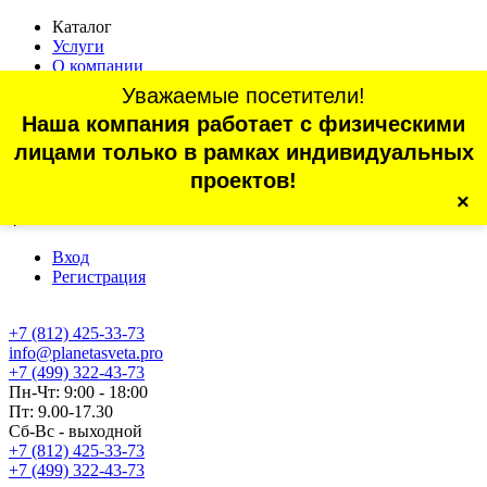
Каталог
Услуги
О компании
Оплата
Уважаемые посетители!
Доставка
Наша компания работает с физическими
Статьи
Контакты
лицами только в рамках индивидуальных
Отзывы
проектов!
×
г. Санкт-Петербург, проспект Обуховской Обороны, 70, корп.
4
Вход
Регистрация
+7 (812) 425-33-73
info@planetasveta.pro
+7 (499) 322-43-73
Пн-Чт: 9:00 - 18:00
Пт: 9.00-17.30
Сб-Вс - выходной
+7 (812) 425-33-73
+7 (499) 322-43-73