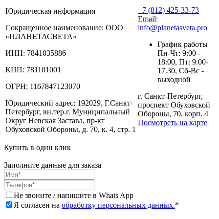
+7 (812) 425-33-73
Юридическая информация
Email:
Сокращенное наименование:
ООО
info@planetasveta.pro
«ПЛАНЕТАСВЕТА»
График работы
ИНН:
7841035886
Пн-Чт: 9:00 -
18:00, Пт: 9.00-
КПП:
781101001
17.30, Сб-Вс -
выходной
ОГРН:
1167847123070
г. Санкт-Петербург,
Юридический адрес:
192029, Г.Санкт-
проспект Обуховской
Петербург, вн.тер.г. Муниципальный
Обороны, 70, корп. 4
Округ Невская Застава, пр-кт
Посмотреть на карте
Обуховской Обороны, д. 70, к. 4, стр. 1
Купить в один клик
Заполните данные для заказа
Не звоните / напишите в Whats App
Я согласен на
обработку персональных данных.
*