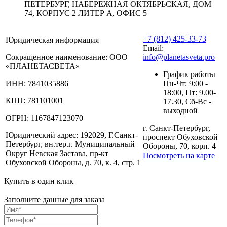
ПЕТЕРБУРГ, НАБЕРЕЖНАЯ ОКТЯБРЬСКАЯ, ДОМ
74, КОРПУС 2 ЛИТЕР А, ОФИС 5
+7 (812) 425-33-73
Юридическая информация
Email:
Сокращенное наименование:
ООО
info@planetasveta.pro
«ПЛАНЕТАСВЕТА»
График работы
ИНН:
7841035886
Пн-Чт: 9:00 -
18:00, Пт: 9.00-
КПП:
781101001
17.30, Сб-Вс -
выходной
ОГРН:
1167847123070
г. Санкт-Петербург,
Юридический адрес:
192029, Г.Санкт-
проспект Обуховской
Петербург, вн.тер.г. Муниципальный
Обороны, 70, корп. 4
Округ Невская Застава, пр-кт
Посмотреть на карте
Обуховской Обороны, д. 70, к. 4, стр. 1
Купить в один клик
Заполните данные для заказа