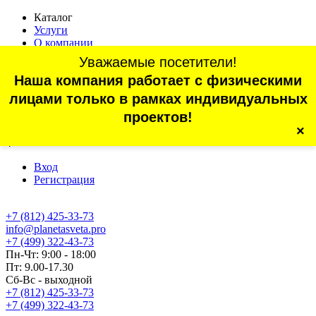
Каталог
Услуги
О компании
Оплата
Уважаемые посетители!
Доставка
Наша компания работает с физическими
Статьи
Контакты
лицами только в рамках индивидуальных
Отзывы
проектов!
×
г. Санкт-Петербург, проспект Обуховской Обороны, 70, корп.
4
Вход
Регистрация
+7 (812) 425-33-73
info@planetasveta.pro
+7 (499) 322-43-73
Пн-Чт: 9:00 - 18:00
Пт: 9.00-17.30
Сб-Вс - выходной
+7 (812) 425-33-73
+7 (499) 322-43-73