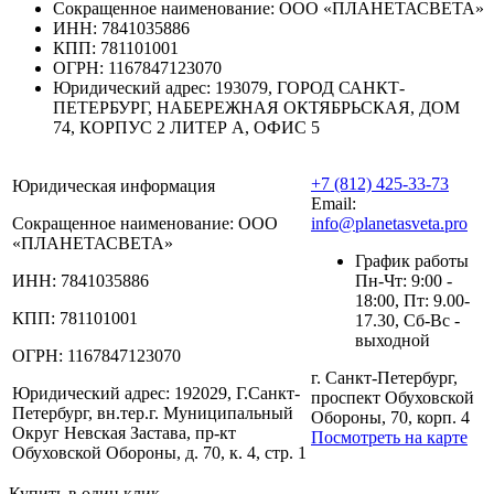
Сокращенное наименование:
ООО «ПЛАНЕТАСВЕТА»
ИНН:
7841035886
КПП:
781101001
ОГРН:
1167847123070
Юридический адрес:
193079, ГОРОД САНКТ-
ПЕТЕРБУРГ, НАБЕРЕЖНАЯ ОКТЯБРЬСКАЯ, ДОМ
74, КОРПУС 2 ЛИТЕР А, ОФИС 5
+7 (812) 425-33-73
Юридическая информация
Email:
Сокращенное наименование:
ООО
info@planetasveta.pro
«ПЛАНЕТАСВЕТА»
График работы
ИНН:
7841035886
Пн-Чт: 9:00 -
18:00, Пт: 9.00-
КПП:
781101001
17.30, Сб-Вс -
выходной
ОГРН:
1167847123070
г. Санкт-Петербург,
Юридический адрес:
192029, Г.Санкт-
проспект Обуховской
Петербург, вн.тер.г. Муниципальный
Обороны, 70, корп. 4
Округ Невская Застава, пр-кт
Посмотреть на карте
Обуховской Обороны, д. 70, к. 4, стр. 1
Купить в один клик