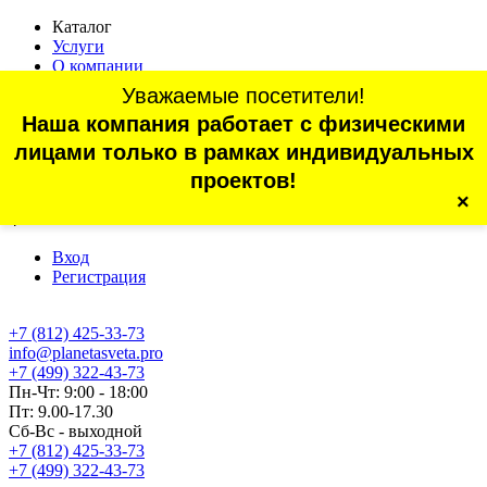
Каталог
Услуги
О компании
Оплата
Уважаемые посетители!
Доставка
Наша компания работает с физическими
Статьи
Контакты
лицами только в рамках индивидуальных
Отзывы
проектов!
×
г. Санкт-Петербург, проспект Обуховской Обороны, 70, корп.
4
Вход
Регистрация
+7 (812) 425-33-73
info@planetasveta.pro
+7 (499) 322-43-73
Пн-Чт: 9:00 - 18:00
Пт: 9.00-17.30
Сб-Вс - выходной
+7 (812) 425-33-73
+7 (499) 322-43-73