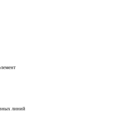
элемент
ывных линий