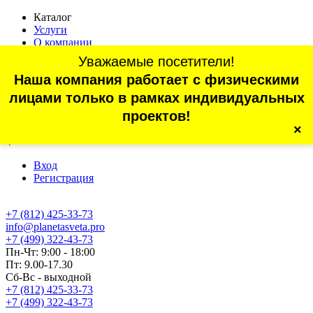
Каталог
Услуги
О компании
Оплата
Уважаемые посетители!
Доставка
Наша компания работает с физическими
Статьи
Контакты
лицами только в рамках индивидуальных
Отзывы
проектов!
×
г. Санкт-Петербург, проспект Обуховской Обороны, 70, корп.
4
Вход
Регистрация
+7 (812) 425-33-73
info@planetasveta.pro
+7 (499) 322-43-73
Пн-Чт: 9:00 - 18:00
Пт: 9.00-17.30
Сб-Вс - выходной
+7 (812) 425-33-73
+7 (499) 322-43-73