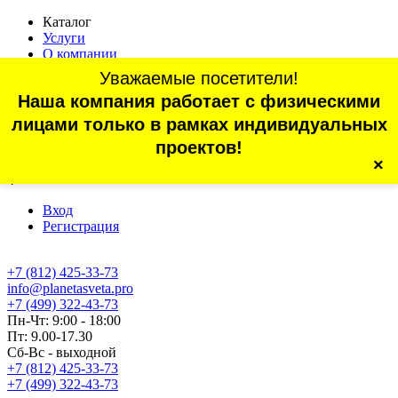
Каталог
Услуги
О компании
Оплата
Уважаемые посетители!
Доставка
Наша компания работает с физическими
Статьи
Контакты
лицами только в рамках индивидуальных
Отзывы
проектов!
×
г. Санкт-Петербург, проспект Обуховской Обороны, 70, корп.
4
Вход
Регистрация
+7 (812) 425-33-73
info@planetasveta.pro
+7 (499) 322-43-73
Пн-Чт: 9:00 - 18:00
Пт: 9.00-17.30
Сб-Вс - выходной
+7 (812) 425-33-73
+7 (499) 322-43-73