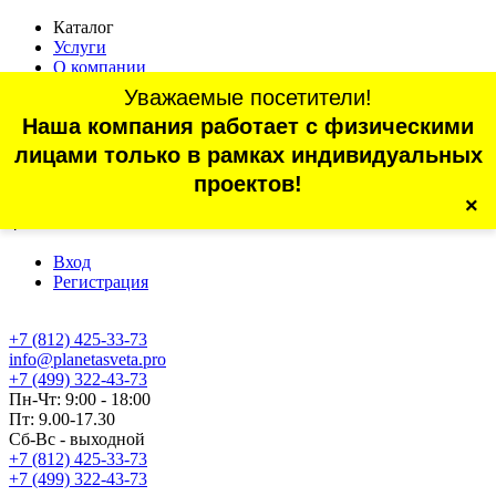
Каталог
Услуги
О компании
Оплата
Уважаемые посетители!
Доставка
Наша компания работает с физическими
Статьи
Контакты
лицами только в рамках индивидуальных
Отзывы
проектов!
×
г. Санкт-Петербург, проспект Обуховской Обороны, 70, корп.
4
Вход
Регистрация
+7 (812) 425-33-73
info@planetasveta.pro
+7 (499) 322-43-73
Пн-Чт: 9:00 - 18:00
Пт: 9.00-17.30
Сб-Вс - выходной
+7 (812) 425-33-73
+7 (499) 322-43-73