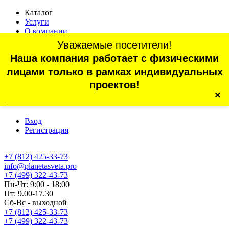
Каталог
Услуги
О компании
Оплата
Уважаемые посетители!
Доставка
Наша компания работает с физическими
Статьи
Контакты
лицами только в рамках индивидуальных
Отзывы
проектов!
×
г. Санкт-Петербург, проспект Обуховской Обороны, 70, корп.
4
Вход
Регистрация
+7 (812) 425-33-73
info@planetasveta.pro
+7 (499) 322-43-73
Пн-Чт: 9:00 - 18:00
Пт: 9.00-17.30
Сб-Вс - выходной
+7 (812) 425-33-73
+7 (499) 322-43-73