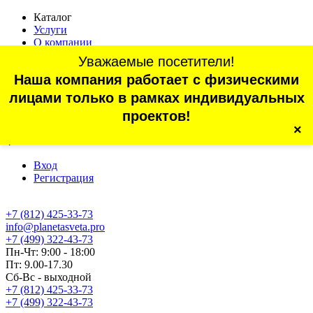
Каталог
Услуги
О компании
Оплата
Уважаемые посетители!
Доставка
Наша компания работает с физическими
Статьи
Контакты
лицами только в рамках индивидуальных
Отзывы
проектов!
×
г. Санкт-Петербург, проспект Обуховской Обороны, 70, корп.
4
Вход
Регистрация
+7 (812) 425-33-73
info@planetasveta.pro
+7 (499) 322-43-73
Пн-Чт: 9:00 - 18:00
Пт: 9.00-17.30
Сб-Вс - выходной
+7 (812) 425-33-73
+7 (499) 322-43-73