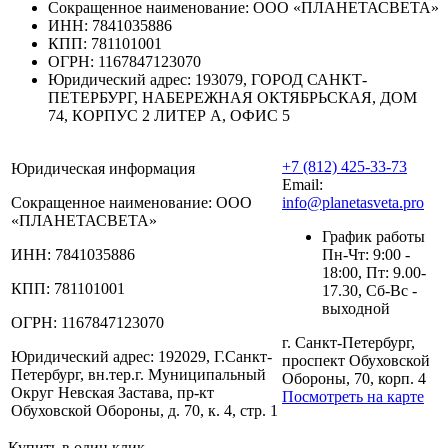
Сокращенное наименование:
ООО «ПЛАНЕТАСВЕТА»
ИНН:
7841035886
КПП:
781101001
ОГРН:
1167847123070
Юридический адрес:
193079, ГОРОД САНКТ-
ПЕТЕРБУРГ, НАБЕРЕЖНАЯ ОКТЯБРЬСКАЯ, ДОМ
74, КОРПУС 2 ЛИТЕР А, ОФИС 5
+7 (812) 425-33-73
Юридическая информация
Email:
Сокращенное наименование:
ООО
info@planetasveta.pro
«ПЛАНЕТАСВЕТА»
График работы
ИНН:
7841035886
Пн-Чт: 9:00 -
18:00, Пт: 9.00-
КПП:
781101001
17.30, Сб-Вс -
выходной
ОГРН:
1167847123070
г. Санкт-Петербург,
Юридический адрес:
192029, Г.Санкт-
проспект Обуховской
Петербург, вн.тер.г. Муниципальный
Обороны, 70, корп. 4
Округ Невская Застава, пр-кт
Посмотреть на карте
Обуховской Обороны, д. 70, к. 4, стр. 1
Купить в один клик