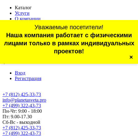
Каталог
Услуги
О компании
Оплата
Уважаемые посетители!
Доставка
Наша компания работает с физическими
Статьи
Контакты
лицами только в рамках индивидуальных
Отзывы
проектов!
×
г. Санкт-Петербург, проспект Обуховской Обороны, 70, корп.
4
Вход
Регистрация
+7 (812) 425-33-73
info@planetasveta.pro
+7 (499) 322-43-73
Пн-Чт: 9:00 - 18:00
Пт: 9.00-17.30
Сб-Вс - выходной
+7 (812) 425-33-73
+7 (499) 322-43-73