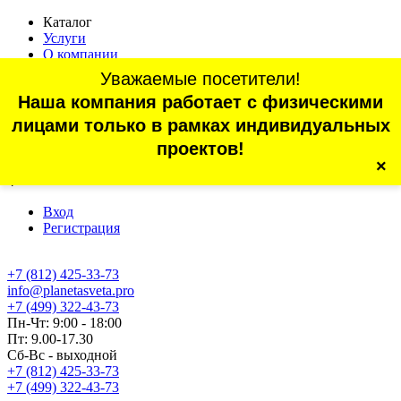
Каталог
Услуги
О компании
Оплата
Уважаемые посетители!
Доставка
Наша компания работает с физическими
Статьи
Контакты
лицами только в рамках индивидуальных
Отзывы
проектов!
×
г. Санкт-Петербург, проспект Обуховской Обороны, 70, корп.
4
Вход
Регистрация
+7 (812) 425-33-73
info@planetasveta.pro
+7 (499) 322-43-73
Пн-Чт: 9:00 - 18:00
Пт: 9.00-17.30
Сб-Вс - выходной
+7 (812) 425-33-73
+7 (499) 322-43-73