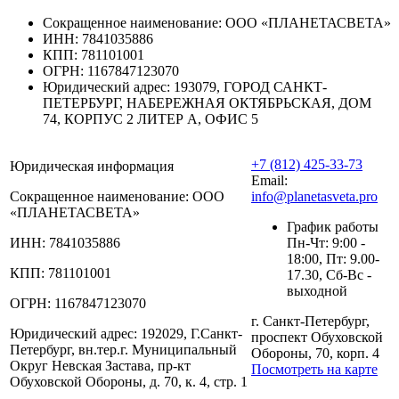
Сокращенное наименование:
ООО «ПЛАНЕТАСВЕТА»
ИНН:
7841035886
КПП:
781101001
ОГРН:
1167847123070
Юридический адрес:
193079, ГОРОД САНКТ-
ПЕТЕРБУРГ, НАБЕРЕЖНАЯ ОКТЯБРЬСКАЯ, ДОМ
74, КОРПУС 2 ЛИТЕР А, ОФИС 5
+7 (812) 425-33-73
Юридическая информация
Email:
Сокращенное наименование:
ООО
info@planetasveta.pro
«ПЛАНЕТАСВЕТА»
График работы
ИНН:
7841035886
Пн-Чт: 9:00 -
18:00, Пт: 9.00-
КПП:
781101001
17.30, Сб-Вс -
выходной
ОГРН:
1167847123070
г. Санкт-Петербург,
Юридический адрес:
192029, Г.Санкт-
проспект Обуховской
Петербург, вн.тер.г. Муниципальный
Обороны, 70, корп. 4
Округ Невская Застава, пр-кт
Посмотреть на карте
Обуховской Обороны, д. 70, к. 4, стр. 1