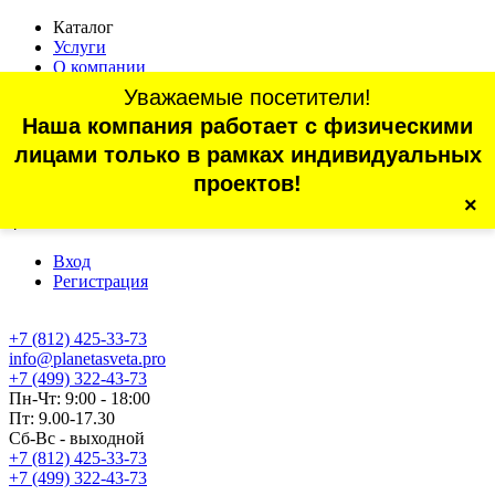
Каталог
Услуги
О компании
Оплата
Уважаемые посетители!
Доставка
Наша компания работает с физическими
Статьи
Контакты
лицами только в рамках индивидуальных
Отзывы
проектов!
×
г. Санкт-Петербург, проспект Обуховской Обороны, 70, корп.
4
Вход
Регистрация
+7 (812) 425-33-73
info@planetasveta.pro
+7 (499) 322-43-73
Пн-Чт: 9:00 - 18:00
Пт: 9.00-17.30
Сб-Вс - выходной
+7 (812) 425-33-73
+7 (499) 322-43-73