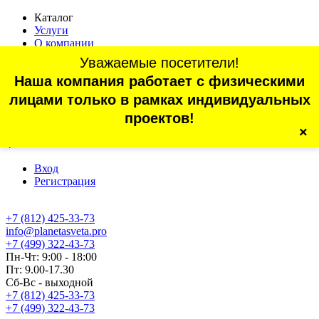
Каталог
Услуги
О компании
Оплата
Уважаемые посетители!
Доставка
Наша компания работает с физическими
Статьи
Контакты
лицами только в рамках индивидуальных
Отзывы
проектов!
×
г. Санкт-Петербург, проспект Обуховской Обороны, 70, корп.
4
Вход
Регистрация
+7 (812) 425-33-73
info@planetasveta.pro
+7 (499) 322-43-73
Пн-Чт: 9:00 - 18:00
Пт: 9.00-17.30
Сб-Вс - выходной
+7 (812) 425-33-73
+7 (499) 322-43-73