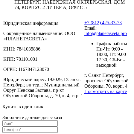
ПЕТЕРБУРГ, НАБЕРЕЖНАЯ ОКТЯБРЬСКАЯ, ДОМ
74, КОРПУС 2 ЛИТЕР А, ОФИС 5
+7 (812) 425-33-73
Юридическая информация
Email:
Сокращенное наименование:
ООО
info@planetasveta.pro
«ПЛАНЕТАСВЕТА»
График работы
ИНН:
7841035886
Пн-Чт: 9:00 -
18:00, Пт: 9.00-
КПП:
781101001
17.30, Сб-Вс -
выходной
ОГРН:
1167847123070
г. Санкт-Петербург,
Юридический адрес:
192029, Г.Санкт-
проспект Обуховской
Петербург, вн.тер.г. Муниципальный
Обороны, 70, корп. 4
Округ Невская Застава, пр-кт
Посмотреть на карте
Обуховской Обороны, д. 70, к. 4, стр. 1
Купить в один клик
Заполните данные для заказа