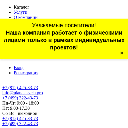
Каталог
Услуги
О компании
Оплата
Уважаемые посетители!
Доставка
Наша компания работает с физическими
Статьи
Контакты
лицами только в рамках индивидуальных
Отзывы
проектов!
×
г. Санкт-Петербург, проспект Обуховской Обороны, 70, корп.
4
Вход
Регистрация
+7 (812) 425-33-73
info@planetasveta.pro
+7 (499) 322-43-73
Пн-Чт: 9:00 - 18:00
Пт: 9.00-17.30
Сб-Вс - выходной
+7 (812) 425-33-73
+7 (499) 322-43-73