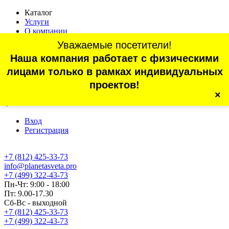
Каталог
Услуги
О компании
Оплата
Уважаемые посетители!
Доставка
Наша компания работает с физическими
Статьи
Контакты
лицами только в рамках индивидуальных
Отзывы
проектов!
×
г. Санкт-Петербург, проспект Обуховской Обороны, 70, корп.
4
Вход
Регистрация
+7 (812) 425-33-73
info@planetasveta.pro
+7 (499) 322-43-73
Пн-Чт: 9:00 - 18:00
Пт: 9.00-17.30
Сб-Вс - выходной
+7 (812) 425-33-73
+7 (499) 322-43-73