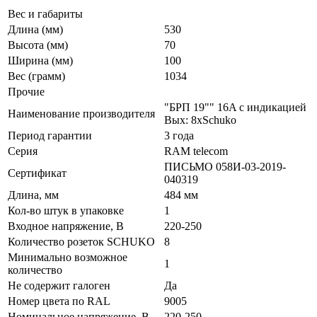
Вес и габариты
Длина (мм)
530
Высота (мм)
70
Ширина (мм)
100
Вес (грамм)
1034
Прочие
"БРП 19"" 16A с индикацией
Наименование производителя
Вых: 8хSchuko
Период гарантии
3 года
Серия
RAM telecom
ПИСЬМО 058И-03-2019-
Сертификат
040319
Длина, мм
484 мм
Кол-во штук в упаковке
1
Входное напряжение, В
220-250
Количество розеток SCHUKO
8
Минимально возможное
1
количество
Не содержит галоген
Да
Номер цвета по RAL
9005
Номинальное напряжение, В
220-250