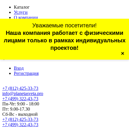
Каталог
Услуги
О компании
Оплата
Уважаемые посетители!
Доставка
Наша компания работает с физическими
Статьи
Контакты
лицами только в рамках индивидуальных
Отзывы
проектов!
×
г. Санкт-Петербург, проспект Обуховской Обороны, 70, корп.
4
Вход
Регистрация
+7 (812) 425-33-73
info@planetasveta.pro
+7 (499) 322-43-73
Пн-Чт: 9:00 - 18:00
Пт: 9.00-17.30
Сб-Вс - выходной
+7 (812) 425-33-73
+7 (499) 322-43-73