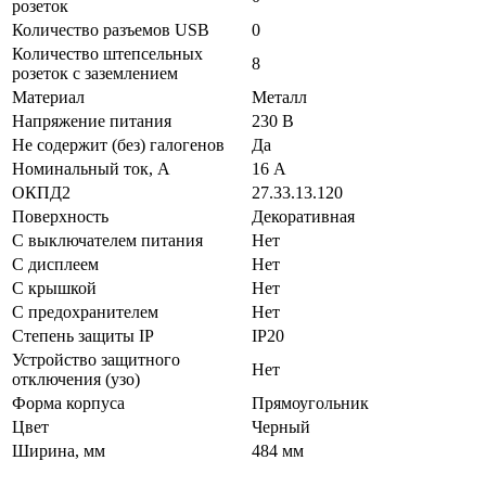
розеток
Количество разъемов USB
0
Количество штепсельных
8
розеток с заземлением
Материал
Металл
Напряжение питания
230 В
Не содержит (без) галогенов
Да
Номинальный ток, А
16 А
ОКПД2
27.33.13.120
Поверхность
Декоративная
С выключателем питания
Нет
С дисплеем
Нет
С крышкой
Нет
С предохранителем
Нет
Степень защиты IP
IP20
Устройство защитного
Нет
отключения (узо)
Форма корпуса
Прямоугольник
Цвет
Черный
Ширина, мм
484 мм