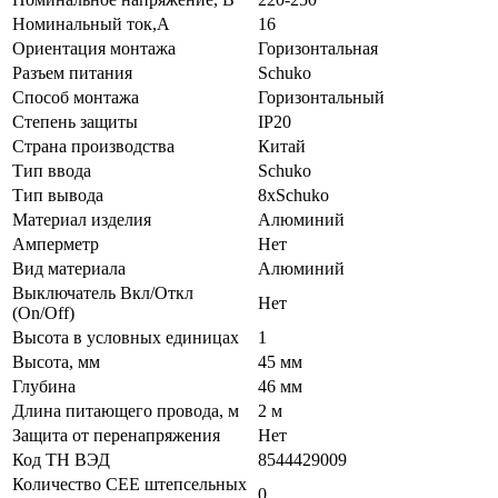
Номинальный ток,А
16
Ориентация монтажа
Горизонтальная
Разъем питания
Schuko
Способ монтажа
Горизонтальный
Степень защиты
IP20
Страна производства
Китай
Тип ввода
Schuko
Тип вывода
8xSchuko
Материал изделия
Алюминий
Амперметр
Нет
Вид материала
Алюминий
Выключатель Вкл/Откл
Нет
(On/Off)
Высота в условных единицах
1
Высота, мм
45 мм
Глубина
46 мм
Длина питающего провода, м
2 м
Защита от перенапряжения
Нет
Код ТН ВЭД
8544429009
Количество CEE штепсельных
0