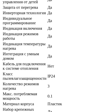
управления от детей
Защита от перегрева
Да
Инверторная технология
Да
Индивидуальное
Да
программирование
Индикация включения
Да
Индикация режимов
Да
работы
Индикация температуры
Да
нагрева
Интеграция с умным
Да
домом
Кабель для подключения
Нет
к системе отопления
Класс
IP24
пылевлагозащищенности
Количество режимов
3
нагрева
Макс. потребляемая
0.1
мощность
Материал корпуса
Пластик
Набор крепежных
Да