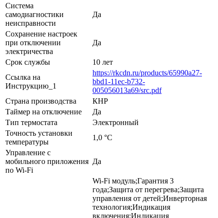
Система
самодиагностики
Да
неисправности
Сохранение настроек
при отключении
Да
электричества
Срок службы
10 лет
https://rkcdn.ru/products/65990a27-
Ссылка на
bbd1-11ec-b732-
Инструкцию_1
005056013a69/src.pdf
Страна производства
КНР
Таймер на отключение
Да
Тип термостата
Электронный
Точность установки
1,0 °С
температуры
Управление c
мобильного приложения
Да
по Wi-Fi
Wi-Fi модуль;Гарантия 3
года;Защита от перегрева;Защита
управления от детей;Инверторная
технология;Индикация
включения;Индикация