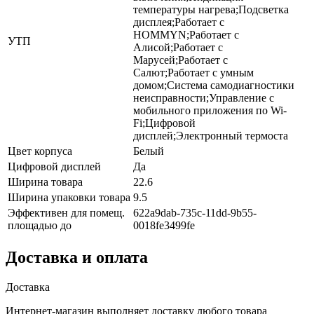
температуры нагрева;Подсветка
дисплея;Работает с
HOMMYN;Работает с
УТП
Алисой;Работает с
Марусей;Работает с
Салют;Работает с умным
домом;Система самодиагностики
неисправности;Управление c
мобильного приложения по Wi-
Fi;Цифровой
дисплей;Электронный термоста
Цвет корпуса
Белый
Цифровой дисплей
Да
Ширина товара
22.6
Ширина упаковки товара
9.5
Эффективен для помещ.
622a9dab-735c-11dd-9b55-
площадью до
0018fe3499fe
Доставка и оплата
Доставка
Интернет-магазин выполняет доставку любого товара