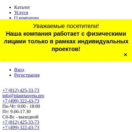
Каталог
Услуги
О компании
Оплата
Уважаемые посетители!
Доставка
Наша компания работает с физическими
Статьи
Контакты
лицами только в рамках индивидуальных
Отзывы
проектов!
×
г. Санкт-Петербург, проспект Обуховской Обороны, 70, корп.
4
Вход
Регистрация
+7 (812) 425-33-73
info@planetasveta.pro
+7 (499) 322-43-73
Пн-Чт: 9:00 - 18:00
Пт: 9.00-17.30
Сб-Вс - выходной
+7 (812) 425-33-73
+7 (499) 322-43-73