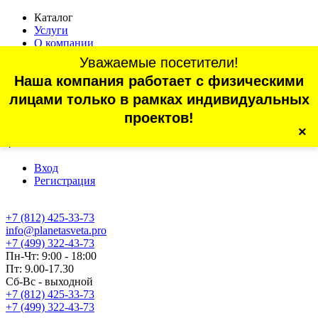
Каталог
Услуги
О компании
Оплата
Уважаемые посетители!
Доставка
Наша компания работает с физическими
Статьи
Контакты
лицами только в рамках индивидуальных
Отзывы
проектов!
×
г. Санкт-Петербург, проспект Обуховской Обороны, 70, корп.
4
Вход
Регистрация
+7 (812) 425-33-73
info@planetasveta.pro
+7 (499) 322-43-73
Пн-Чт: 9:00 - 18:00
Пт: 9.00-17.30
Сб-Вс - выходной
+7 (812) 425-33-73
+7 (499) 322-43-73