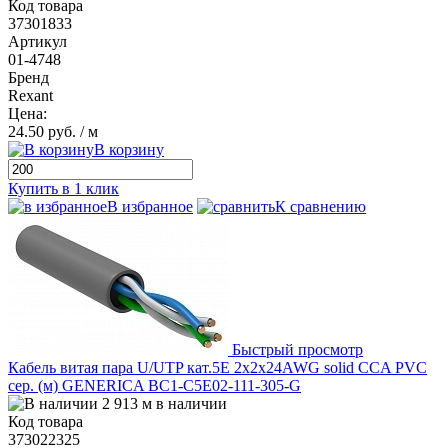
Код товара
37301833
Артикул
01-4748
Бренд
Rexant
Цена:
24.50 руб.
/ м
В корзину
Купить в 1 клик
В избранное
К сравнению
Быстрый просмотр
Кабель витая пара U/UTP кат.5E 2х2х24AWG solid CCA PVC
сер. (м) GENERICA BC1-C5E02-111-305-G
2 913 м в наличии
Код товара
373022325