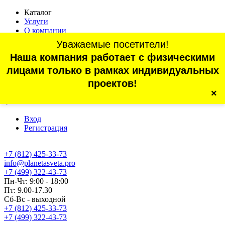
Каталог
Услуги
О компании
Оплата
Уважаемые посетители!
Доставка
Наша компания работает с физическими
Статьи
Контакты
лицами только в рамках индивидуальных
Отзывы
проектов!
×
г. Санкт-Петербург, проспект Обуховской Обороны, 70, корп.
4
Вход
Регистрация
+7 (812) 425-33-73
info@planetasveta.pro
+7 (499) 322-43-73
Пн-Чт: 9:00 - 18:00
Пт: 9.00-17.30
Сб-Вс - выходной
+7 (812) 425-33-73
+7 (499) 322-43-73