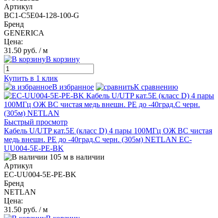
Артикул
BC1-C5E04-128-100-G
Бренд
GENERICA
Цена:
31.50 руб.
/ м
В корзину
Купить в 1 клик
В избранное
К сравнению
Быстрый просмотр
Кабель U/UTP кат.5E (класс D) 4 пары 100МГц ОЖ BC чистая
медь внешн. PE до -40град.C черн. (305м) NETLAN EC-
UU004-5E-PE-BK
105 м в наличии
Артикул
EC-UU004-5E-PE-BK
Бренд
NETLAN
Цена:
31.50 руб.
/ м