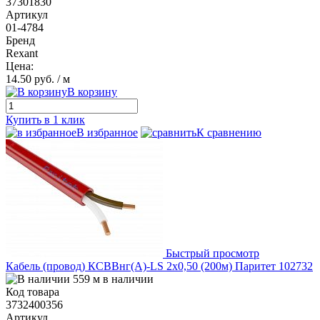
37301830
Артикул
01-4784
Бренд
Rexant
Цена:
14.50 руб.
/ м
В корзину
Купить в 1 клик
В избранное
К сравнению
Быстрый просмотр
Кабель (провод) КСВВнг(А)-LS 2х0,50 (200м) Паритет 102732
559 м в наличии
Код товара
3732400356
Артикул