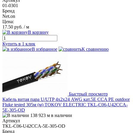
Артикул
01-0301
Бренд
Net.on
Цена:
17.50 руб.
/ м
В корзину
Купить в 1 клик
В избранное
К сравнению
Быстрый просмотр
Кабель витая пара U/UTP 4х2х24 AWG кат.5E CCA PE outdoor
Fluke tested 305м (м) TOKOV ELECTRIC TKL-C06-U42CCA-
5E-305-OD
138 923 м в наличии
Артикул
TKL-C06-U42CCA-5E-305-OD
Бренд