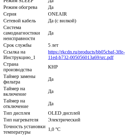
Режим SLEEP
Да
Режим обогрева
Да
Серия
ONEAIR
Сетевой кабель
Да (с вилкой)
Система
самодиагностики
Да
неисправности
Срок службы
5 лет
Ссылка на
https://rkcdn.ru/products/bb05cbaf-3ffe-
Инструкцию_1
11ed-b732-005056013a69/src.pdf
Страна
КНР
производства
Таймер замены
Да
фильтра
Таймер на
Да
включение
Таймер на
Да
отключение
Тип дисплея
OLED дисплей
Тип нагревателя
Электрический
Точность установки
1,0 °С
температуры