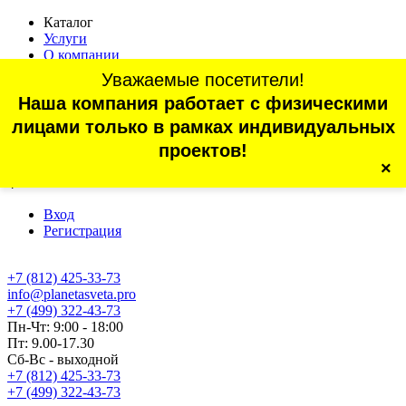
Каталог
Услуги
О компании
Оплата
Уважаемые посетители!
Доставка
Наша компания работает с физическими
Статьи
Контакты
лицами только в рамках индивидуальных
Отзывы
проектов!
×
г. Санкт-Петербург, проспект Обуховской Обороны, 70, корп.
4
Вход
Регистрация
+7 (812) 425-33-73
info@planetasveta.pro
+7 (499) 322-43-73
Пн-Чт: 9:00 - 18:00
Пт: 9.00-17.30
Сб-Вс - выходной
+7 (812) 425-33-73
+7 (499) 322-43-73