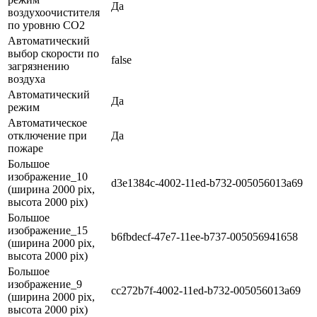
Да
воздухоочистителя
по уровню СО2
Автоматический
выбор скорости по
false
загрязнению
воздуха
Автоматический
Да
режим
Автоматическое
отключение при
Да
пожаре
Большое
изображение_10
d3e1384c-4002-11ed-b732-005056013a69
(ширина 2000 pix,
высота 2000 pix)
Большое
изображение_15
b6fbdecf-47e7-11ee-b737-005056941658
(ширина 2000 pix,
высота 2000 pix)
Большое
изображение_9
cc272b7f-4002-11ed-b732-005056013a69
(ширина 2000 pix,
высота 2000 pix)