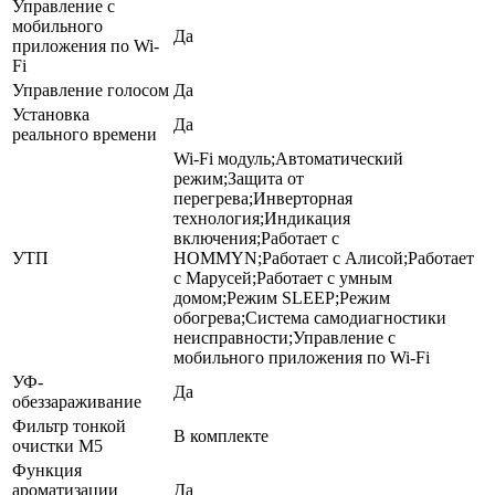
Управление c
мобильного
Да
приложения по Wi-
Fi
Управление голосом
Да
Установка
Да
реального времени
Wi-Fi модуль;Автоматический
режим;Защита от
перегрева;Инверторная
технология;Индикация
включения;Работает с
УТП
HOMMYN;Работает с Алисой;Работает
с Марусей;Работает с умным
домом;Режим SLEEP;Режим
обогрева;Система самодиагностики
неисправности;Управление c
мобильного приложения по Wi-Fi
УФ-
Да
обеззараживание
Фильтр тонкой
В комплекте
очистки М5
Функция
ароматизации
Да