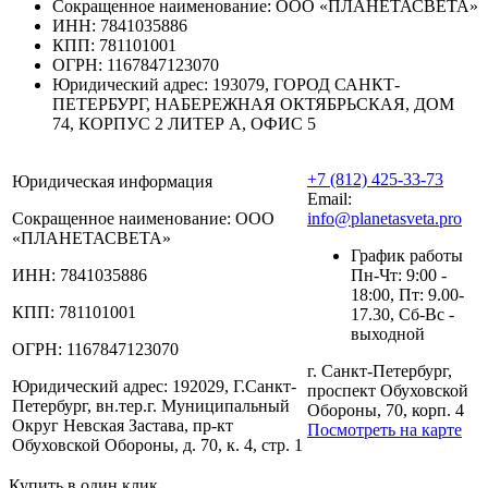
Сокращенное наименование:
ООО «ПЛАНЕТАСВЕТА»
ИНН:
7841035886
КПП:
781101001
ОГРН:
1167847123070
Юридический адрес:
193079, ГОРОД САНКТ-
ПЕТЕРБУРГ, НАБЕРЕЖНАЯ ОКТЯБРЬСКАЯ, ДОМ
74, КОРПУС 2 ЛИТЕР А, ОФИС 5
+7 (812) 425-33-73
Юридическая информация
Email:
Сокращенное наименование:
ООО
info@planetasveta.pro
«ПЛАНЕТАСВЕТА»
График работы
ИНН:
7841035886
Пн-Чт: 9:00 -
18:00, Пт: 9.00-
КПП:
781101001
17.30, Сб-Вс -
выходной
ОГРН:
1167847123070
г. Санкт-Петербург,
Юридический адрес:
192029, Г.Санкт-
проспект Обуховской
Петербург, вн.тер.г. Муниципальный
Обороны, 70, корп. 4
Округ Невская Застава, пр-кт
Посмотреть на карте
Обуховской Обороны, д. 70, к. 4, стр. 1
Купить в один клик