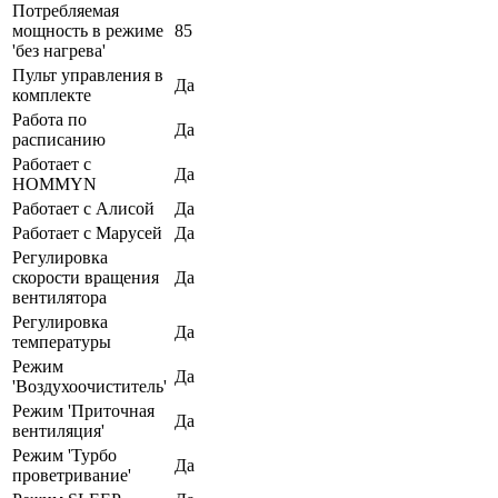
Потребляемая
мощность в режиме
85
'без нагрева'
Пульт управления в
Да
комплекте
Работа по
Да
расписанию
Работает с
Да
HOMMYN
Работает с Алисой
Да
Работает с Марусей
Да
Регулировка
скорости вращения
Да
вентилятора
Регулировка
Да
температуры
Режим
Да
'Воздухоочиститель'
Режим 'Приточная
Да
вентиляция'
Режим 'Турбо
Да
проветривание'