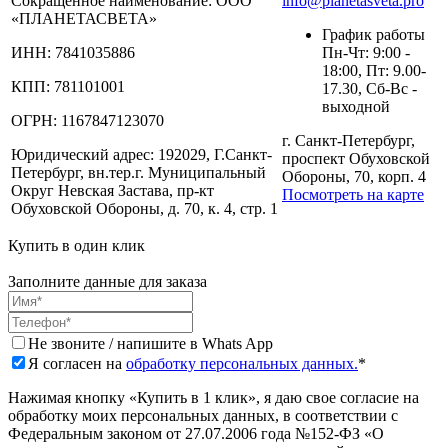
Сокращенное наименование:
ООО
info@planetasveta.pro
«ПЛАНЕТАСВЕТА»
График работы
ИНН:
7841035886
Пн-Чт: 9:00 -
18:00, Пт: 9.00-
КПП:
781101001
17.30, Сб-Вс -
выходной
ОГРН:
1167847123070
г. Санкт-Петербург,
Юридический адрес:
192029, Г.Санкт-
проспект Обуховской
Петербург, вн.тер.г. Муниципальный
Обороны, 70, корп. 4
Округ Невская Застава, пр-кт
Посмотреть на карте
Обуховской Обороны, д. 70, к. 4, стр. 1
Купить в один клик
Заполните данные для заказа
Не звоните / напишите в Whats App
Я согласен на
обработку персональных данных.
*
Нажимая кнопку «Купить в 1 клик», я даю свое согласие на
обработку моих персональных данных, в соответствии с
Федеральным законом от 27.07.2006 года №152-ФЗ «О