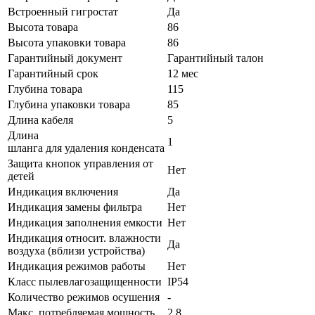
Встроенный гигростат
Да
Высота товара
86
Высота упаковки товара
86
Гарантийный документ
Гарантийный талон
Гарантийный срок
12 мес
Глубина товара
115
Глубина упаковки товара
85
Длина кабеля
5
Длина
1
шланга для удаления конденсата
Защита кнопок управления от
Нет
детей
Индикация включения
Да
Индикация замены фильтра
Нет
Индикация заполнения емкости
Нет
Индикация относит. влажности
Да
воздуха (вблизи устройства)
Индикация режимов работы
Нет
Класс пылевлагозащищенности
IP54
Количество режимов осушения
-
Макс. потребляемая мощность
2.8