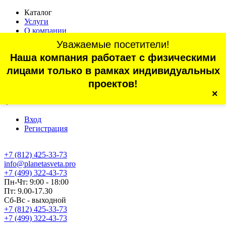
Каталог
Услуги
О компании
Оплата
Уважаемые посетители!
Доставка
Наша компания работает с физическими
Статьи
Контакты
лицами только в рамках индивидуальных
Отзывы
проектов!
×
г. Санкт-Петербург, проспект Обуховской Обороны, 70, корп.
4
Вход
Регистрация
+7 (812) 425-33-73
info@planetasveta.pro
+7 (499) 322-43-73
Пн-Чт: 9:00 - 18:00
Пт: 9.00-17.30
Сб-Вс - выходной
+7 (812) 425-33-73
+7 (499) 322-43-73