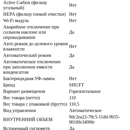
Active Carbon (фильтр
Нет
угольный)
HEPA (фильтр тонкой очистки)
Нет
Wi-Fi модуль
Нет
Аварийное отключение при
сильном наклоне или
Да
опрокидывании
Авто режим до целевого уровня
Нет
влажности
Автоматический режим
Да
Автоматическое отключение
при заполнении емкости
Да
конденсатом
Бактерицидная УФ-лампа
Нет
Бренд
SHUFT
Вариант размещения
Горизонтальное
Вес товара (нетто)
110
Вес товара с упаковкой (брутто)
110.5
Вид управления
Автоматическое
9dc2ea22-78c5-11dd-9b55-
ВНУТРЕННИЙ ОБЪЕМ
0018fe3499fe
Встроенный гигрометр
Да