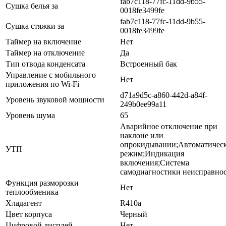
fab7c118-77fc-11dd-9b55-
Сушка белья за
0018fe3499fe
fab7c118-77fc-11dd-9b55-
Сушка стяжки за
0018fe3499fe
Таймер на включение
Нет
Таймер на отключение
Да
Тип отвода конденсата
Встроенный бак
Управление c мобильного
Нет
приложения по Wi-Fi
d71a9d5c-a860-442d-a84f-
Уровень звуковой мощности
249b0ee99a11
Уровень шума
65
Аварийное отключение при
наклоне или
опрокидывании;Автоматичес
УТП
режим;Индикация
включения;Система
самодиагностики неисправно
Функция разморозки
Нет
теплообменика
Хладагент
R410a
Цвет корпуса
Черный
Цифровой дисплей
Нет