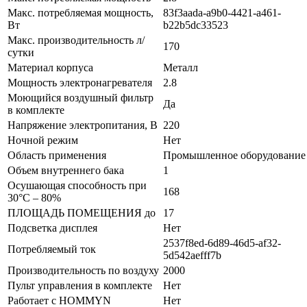
Макс. потребляемая мощность,
83f3aada-a9b0-4421-a461-
Вт
b22b5dc33523
Макс. производительность л/
170
сутки
Материал корпуса
Металл
Мощность электронагревателя
2.8
Моющийся воздушный фильтр
Да
в комплекте
Напряжение электропитания, В
220
Ночной режим
Нет
Область применения
Промышленное оборудование
Объем внутреннего бака
1
Осушающая способность при
168
30°C – 80%
ПЛОЩАДЬ ПОМЕЩЕНИЯ до
17
Подсветка дисплея
Нет
2537f8ed-6d89-46d5-af32-
Потребляемый ток
5d542aefff7b
Производительность по воздуху
2000
Пульт управления в комплекте
Нет
Работает с HOMMYN
Нет