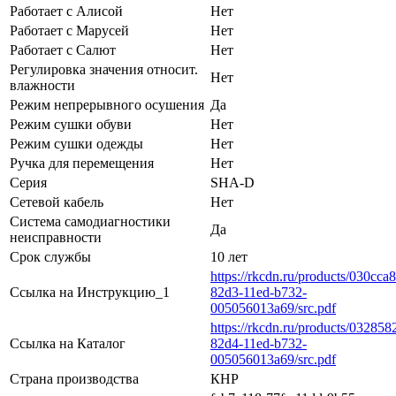
Работает с Алисой
Нет
Работает с Марусей
Нет
Работает с Салют
Нет
Регулировка значения относит.
Нет
влажности
Режим непрерывного осушения
Да
Режим сушки обуви
Нет
Режим сушки одежды
Нет
Ручка для перемещения
Нет
Серия
SHA-D
Сетевой кабель
Нет
Система самодиагностики
Да
неисправности
Срок службы
10 лет
https://rkcdn.ru/products/030cca8
Ссылка на Инструкцию_1
82d3-11ed-b732-
005056013a69/src.pdf
https://rkcdn.ru/products/032858
Ссылка на Каталог
82d4-11ed-b732-
005056013a69/src.pdf
Страна производства
КНР