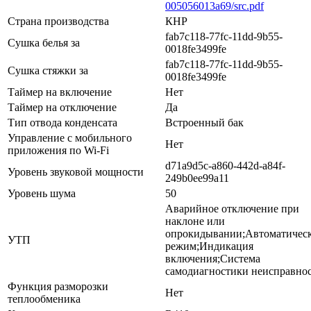
005056013a69/src.pdf
Страна производства
КНР
fab7c118-77fc-11dd-9b55-
Сушка белья за
0018fe3499fe
fab7c118-77fc-11dd-9b55-
Сушка стяжки за
0018fe3499fe
Таймер на включение
Нет
Таймер на отключение
Да
Тип отвода конденсата
Встроенный бак
Управление c мобильного
Нет
приложения по Wi-Fi
d71a9d5c-a860-442d-a84f-
Уровень звуковой мощности
249b0ee99a11
Уровень шума
50
Аварийное отключение при
наклоне или
опрокидывании;Автоматичес
УТП
режим;Индикация
включения;Система
самодиагностики неисправно
Функция разморозки
Нет
теплообменика