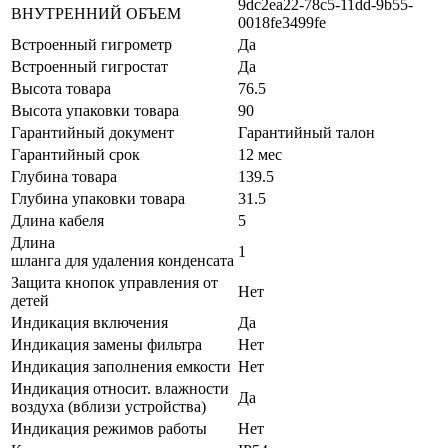
9dc2ea22-78c5-11dd-9b55-
ВНУТРЕННИЙ ОБЪЕМ
0018fe3499fe
Встроенный гигрометр
Да
Встроенный гигростат
Да
Высота товара
76.5
Высота упаковки товара
90
Гарантийный документ
Гарантийный талон
Гарантийный срок
12 мес
Глубина товара
139.5
Глубина упаковки товара
31.5
Длина кабеля
5
Длина
1
шланга для удаления конденсата
Защита кнопок управления от
Нет
детей
Индикация включения
Да
Индикация замены фильтра
Нет
Индикация заполнения емкости
Нет
Индикация относит. влажности
Да
воздуха (вблизи устройства)
Индикация режимов работы
Нет