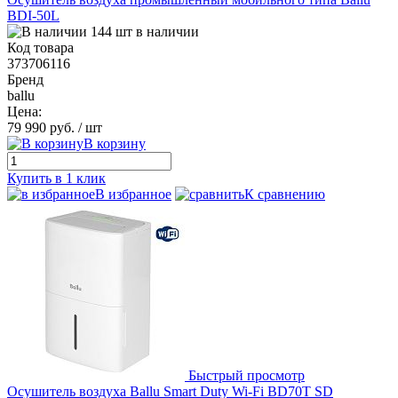
BDI-50L
144 шт в наличии
Код товара
373706116
Бренд
ballu
Цена:
79 990 руб.
/ шт
В корзину
Купить в 1 клик
В избранное
К сравнению
Быстрый просмотр
Осушитель воздуха Ballu Smart Duty Wi-Fi BD70T SD