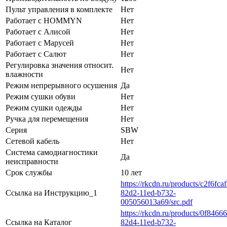
Пульт управления в комплекте
Нет
Работает с HOMMYN
Нет
Работает с Алисой
Нет
Работает с Марусей
Нет
Работает с Салют
Нет
Регулировка значения относит.
Нет
влажности
Режим непрерывного осушения
Да
Режим сушки обуви
Нет
Режим сушки одежды
Нет
Ручка для перемещения
Нет
Серия
SBW
Сетевой кабель
Нет
Система самодиагностики
Да
неисправности
Срок службы
10 лет
https://rkcdn.ru/products/c2f6fcaf
Ссылка на Инструкцию_1
82d2-11ed-b732-
005056013a69/src.pdf
https://rkcdn.ru/products/0f84666
Ссылка на Каталог
82d4-11ed-b732-