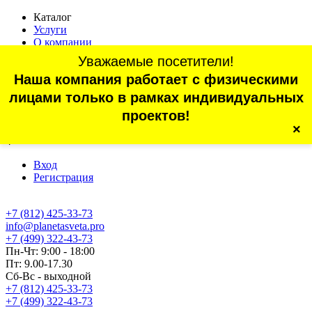
Каталог
Услуги
О компании
Оплата
Уважаемые посетители!
Доставка
Наша компания работает с физическими
Статьи
Контакты
лицами только в рамках индивидуальных
Отзывы
проектов!
×
г. Санкт-Петербург, проспект Обуховской Обороны, 70, корп.
4
Вход
Регистрация
+7 (812) 425-33-73
info@planetasveta.pro
+7 (499) 322-43-73
Пн-Чт: 9:00 - 18:00
Пт: 9.00-17.30
Сб-Вс - выходной
+7 (812) 425-33-73
+7 (499) 322-43-73