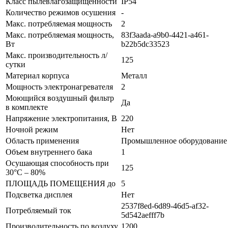
Класс пылевлагозащищенности
IP54
Количество режимов осушения
-
Макс. потребляемая мощность
2
Макс. потребляемая мощность,
83f3aada-a9b0-4421-a461-
Вт
b22b5dc33523
Макс. производительность л/
125
сутки
Материал корпуса
Металл
Мощность электронагревателя
2
Моющийся воздушный фильтр
Да
в комплекте
Напряжение электропитания, В
220
Ночной режим
Нет
Область применения
Промышленное оборудование
Объем внутреннего бака
1
Осушающая способность при
125
30°C – 80%
ПЛОЩАДЬ ПОМЕЩЕНИЯ до
5
Подсветка дисплея
Нет
2537f8ed-6d89-46d5-af32-
Потребляемый ток
5d542aefff7b
Производительность по воздуху
1200