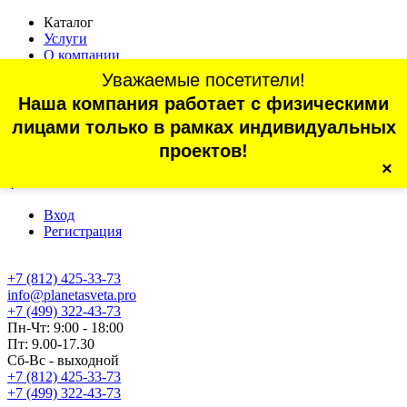
Каталог
Услуги
О компании
Оплата
Уважаемые посетители!
Доставка
Наша компания работает с физическими
Статьи
Контакты
лицами только в рамках индивидуальных
Отзывы
проектов!
×
г. Санкт-Петербург, проспект Обуховской Обороны, 70, корп.
4
Вход
Регистрация
+7 (812) 425-33-73
info@planetasveta.pro
+7 (499) 322-43-73
Пн-Чт: 9:00 - 18:00
Пт: 9.00-17.30
Сб-Вс - выходной
+7 (812) 425-33-73
+7 (499) 322-43-73