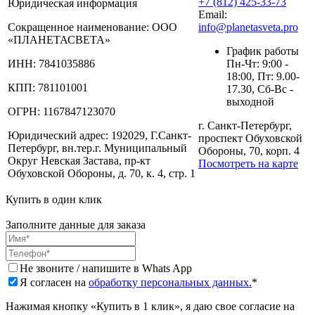
+7 (812) 425-33-73
Юридическая информация
Email:
Сокращенное наименование:
ООО
info@planetasveta.pro
«ПЛАНЕТАСВЕТА»
График работы
ИНН:
7841035886
Пн-Чт: 9:00 -
18:00, Пт: 9.00-
КПП:
781101001
17.30, Сб-Вс -
выходной
ОГРН:
1167847123070
г. Санкт-Петербург,
Юридический адрес:
192029, Г.Санкт-
проспект Обуховской
Петербург, вн.тер.г. Муниципальный
Обороны, 70, корп. 4
Округ Невская Застава, пр-кт
Посмотреть на карте
Обуховской Обороны, д. 70, к. 4, стр. 1
Купить в один клик
Заполните данные для заказа
Не звоните / напишите в Whats App
Я согласен на
обработку персональных данных.
*
Нажимая кнопку «Купить в 1 клик», я даю свое согласие на